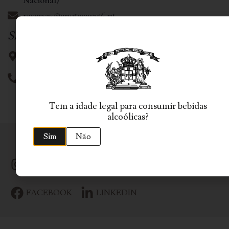
Nacional)
reservas@enoteca1756.pt
SEDE
Rua de Azevedo Magalhães, 314, 4430-022 Vila Nova
de Gaia
+351 223 775 100 (Chamada para Rede Fixa Nacional)
Tem a idade legal para consumir bebidas
alcoólicas?
Sim
Não
SIGA-NOS
INSTAGRAM
YOUTUBE
FACEBOOK
LINKEDIN