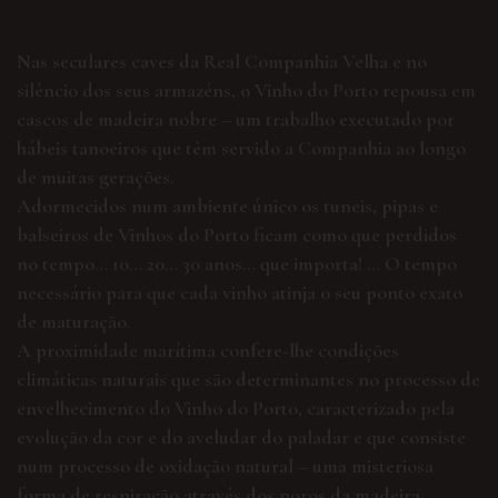
Nas seculares caves da Real Companhia Velha e no
silêncio dos seus armazéns, o Vinho do Porto repousa em
cascos de madeira nobre – um trabalho executado por
hábeis tanoeiros que têm servido a Companhia ao longo
de muitas gerações.
Adormecidos num ambiente único os tuneis, pipas e
balseiros de Vinhos do Porto ficam como que perdidos
no tempo… 10… 20… 30 anos… que importa! … O tempo
necessário para que cada vinho atinja o seu ponto exato
de maturação.
A proximidade marítima confere-lhe condições
climáticas naturais que são determinantes no processo de
envelhecimento do Vinho do Porto, caracterizado pela
evolução da cor e do aveludar do paladar e que consiste
num processo de oxidação natural – uma misteriosa
forma de respiração através dos poros da madeira.