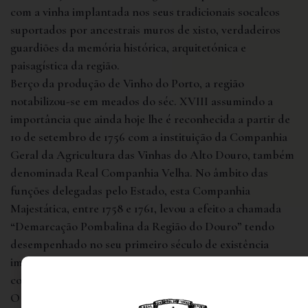
com a vinha implantada nos seus tradicionais socalcos
suportados por ancestrais muros de xisto, verdadeiros
guardiões da memória histórica, arquitetónica e
paisagística da região.
Berço da produção de Vinho do Porto, a região
notabilizou-se em meados do séc. XVIII assumindo a
importância que ainda hoje lhe é reconhecida a partir de
10 de setembro de 1756 com a instituição da Companhia
Geral da Agricultura das Vinhas do Alto Douro, também
denominada Real Companhia Velha. No âmbito das
funções delegadas pelo Estado, esta Companhia
Majestática, entre 1758 e 1761, levou a efeito a chamada
“Demarcação Pombalina da Região do Douro” tendo
desempenhado no seu primeiro século de existência
importantes funções ao nível da regulamentação,
controlo e disciplina da produção dos vinhos da região.
O Douro caracteriza-se por uma cultura de montanha