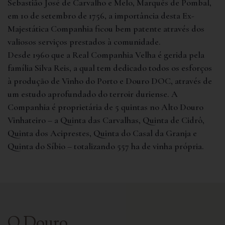
Sebastião José de Carvalho e Melo, Marquês de Pombal,
em 10 de setembro de 1756, a importância desta Ex-
Majestática Companhia ficou bem patente através dos
valiosos serviços prestados à comunidade.
Desde 1960 que a Real Companhia Velha é gerida pela
família Silva Reis, a qual tem dedicado todos os esforços
à produção de Vinho do Porto e Douro DOC, através de
um estudo aprofundado do terroir duriense. A
Companhia é proprietária de 5 quintas no Alto Douro
Vinhateiro – a Quinta das Carvalhas, Quinta de Cidrô,
Quinta dos Aciprestes, Quinta do Casal da Granja e
Quinta do Síbio – totalizando 557 ha de vinha própria.
O Douro