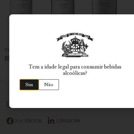
EVEL
EVEL
EVEL
BRANCO
TINTO
RESERVA
Tem a idade legal para consumir bebidas
alcoólicas?
Sim
Não
SIGA-NOS
INSTAGRAM
YOUTUBE
FACEBOOK
LINKEDIN