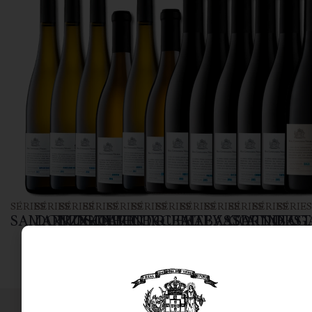
SÉRIES
SÉRIES
SÉRIES
SÉRIES
SÉRIES
SÉRIES
SÉRIES
SÉRIES
SÉRIES
SÉRIES
SÉRIES
SÉRIE
SAMARRINHO
DONZELINHO
MOSCATEL
GOUVEIO
ARINTO
CERCEAL
RUFETE
MALVASIA
BASTARDO
CORNIFES
TINTO
BAG
BRANCO
OTTONEL
PRETA
CÃO