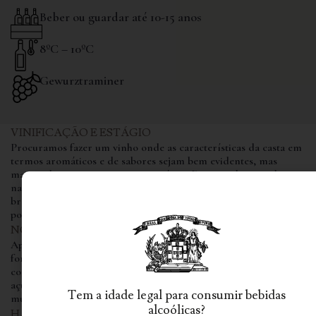
Beber ou guardar até 10-15 anos
8ºC – 10ºC
Gewurztraminer
VINIFICAÇÃO E ESTÁGIO
Procuramos fazer um vinho onde as características da casta em
termos aromáticos e de sabores sejam bem evidentes, mas
mantendo ao mesmo tempo o carácter Duriense bem evidente
na estrutura, na mineralidade e na acidez dos nossos vinhos
brancos. A fermentação decorre em inox, onde depois estagia
por um período de 6 meses.
NOTAS DE PROVA
Apresenta-se como um vinho extremamente aromático com
fortes sugestões de Líchia e Rosas, típico desta casta, mas ao
contrário do habitual Gewurztraminer da Alsácia, não tem
açúcar residual, mostrando-se assim em prova seco, austero e
Tem a idade legal para consumir bebidas
muito mineral.
alcoólicas?
HARMONIZAÇÃO