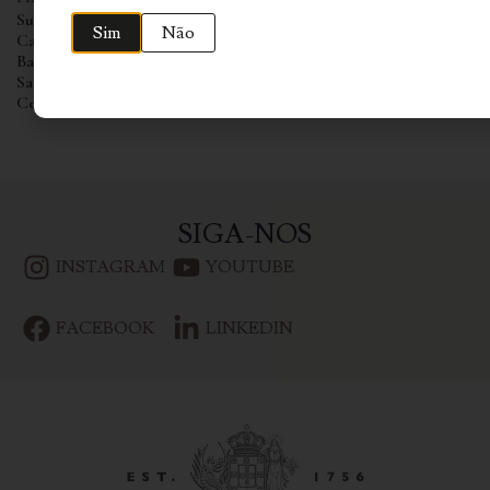
Sushi
Sim
Não
Caril
Bao
Sashimi
Ceviche
SIGA-NOS
INSTAGRAM
YOUTUBE
FACEBOOK
LINKEDIN