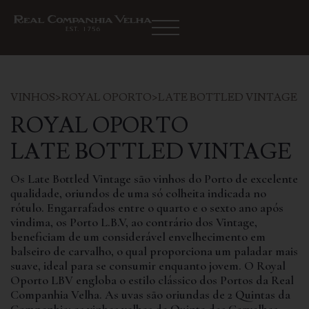
VINHOS
>
ROYAL OPORTO
>
LATE BOTTLED VINTAGE
ROYAL OPORTO
LATE BOTTLED VINTAGE
Os Late Bottled Vintage são vinhos do Porto de excelente
qualidade, oriundos de uma só colheita indicada no
rótulo. Engarrafados entre o quarto e o sexto ano após
vindima, os Porto L.B.V, ao contrário dos Vintage,
beneficiam de um considerável envelhecimento em
balseiro de carvalho, o qual proporciona um paladar mais
suave, ideal para se consumir enquanto jovem. O Royal
Oporto LBV engloba o estilo clássico dos Portos da Real
Companhia Velha. As uvas são oriundas de 2 Quintas da