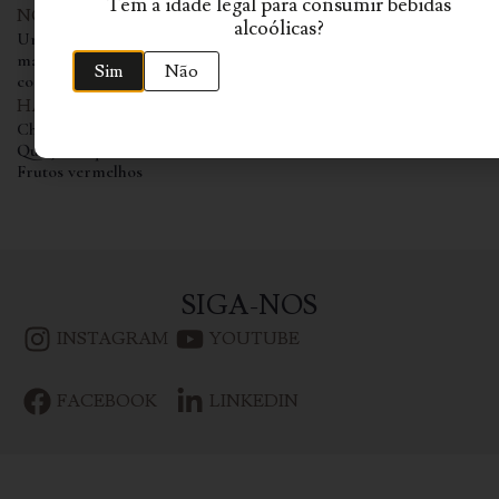
Tem a idade legal para consumir bebidas
NOTAS DE PROVA
alcoólicas?
Um LBV tinto e encorpado, com aroma de frutos vermelhos
maduros. Na boca é fino, elegante com taninos muito firmes,
Sim
Não
conjunto sólido que termina persistente, elegante e frutado.
HARMONIZAÇÃO
Chocolate Preto
Queijo Roquefort
Frutos vermelhos
SIGA-NOS
INSTAGRAM
YOUTUBE
FACEBOOK
LINKEDIN