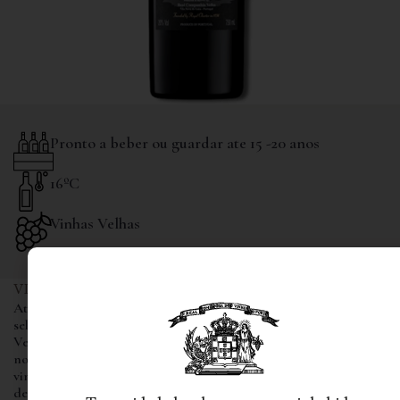
Pronto a beber ou guardar ate 15 -20 anos
16ºC
Vinhas Velhas
VINIFICAÇÃO E ENVELHECIMENTO
Através de uma vindima manual de cariz cirurgico,
seleccionamos as melhores uvas oriundas de parcelas de Vinhas
Velhas, que são pisadas a pé em lagares de pedra e fortificadas
no mesmo. Engarrafados entre o quarto e o sexto ano após
vindima, os Porto L.B.V, ao contrário dos Vintage, beneficiam
de um considerável envelhecimento em balseiro de carvalho.