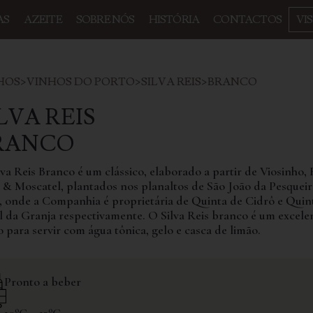
AS
AZEITE
SOBRE NÓS
HISTÓRIA
CONTACTOS
VI
HOS
>
VINHOS DO PORTO
>
SILVA REIS
>
BRANCO
LVA REIS
RANCO
lva Reis Branco é um clássico, elaborado a partir de Viosinho,
s & Moscatel, plantados nos planaltos de São João da Pesqueir
ó, onde a Companhia é proprietária de Quinta de Cidrô e Quin
l da Granja respectivamente. O Silva Reis branco é um excele
 para servir com água tônica, gelo e casca de limão.
Pronto a beber