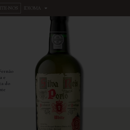
SITE-NOS
IDIOMA
 Fernão
a e
ta do
nte