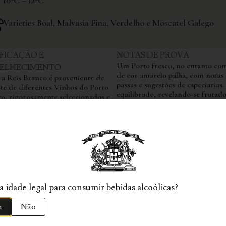
10ºC – 12ºC
Varieties Boal, Malvasia Fina, Verdelho e Moscatel Galego
IFICAÇÃO E
NOTAS DE PROVA
Um Porto fresco, no entanto com
ELHECIMENTO
de cor amarelo palha, com notas 
va Reis Branco é proveniente de
passas e sugestões de especiarias
te de diferentes Vinhos do Porto
equilibrado, revelando-se frutado
o, rigorosamente seleccionados e
saboroso, com boa acidez e um fi
hecidos balseiros de carvalho, que
prova longo e persistente.
enta um carácter e uma idade
spondente a 2 anos.
 idade legal para consumir bebidas alcoólicas?
m
Não