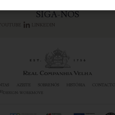
SIGA-NOS
YOUTUBE
LINKEDIN
NTAS
AZEITE
SOBRE NÓS
HISTÓRIA
CONTACTO
E
|
DESIGN:
WORKMOVE