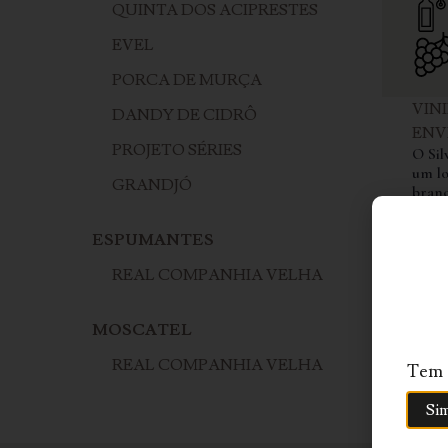
QUINTA DOS ACIPRESTES
EVEL
PORCA DE MURÇA
VIN
DANDY DE CIDRÔ
ENV
PROJETO SÉRIES
O Sil
um lo
GRANDJÓ
branc
envel
apres
ESPUMANTES
corre
REAL COMPANHIA VELHA
MOSCATEL
REAL COMPANHIA VELHA
Tem a
Si