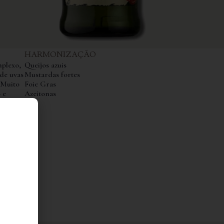
HARMONIZAÇÃO
plexo,
Queijos azuis
de uvas
Mustardas fortes
. Muito
Foie Gras
 e
Azeitonas
nal de