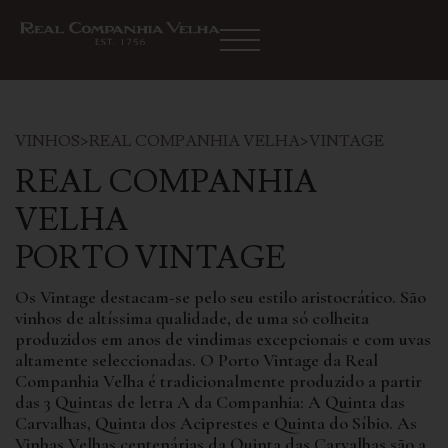
VINHOS
>
REAL COMPANHIA VELHA
>
VINTAGE
REAL COMPANHIA
VELHA
PORTO VINTAGE
Os Vintage destacam-se pelo seu estilo aristocrático. São
vinhos de altíssima qualidade, de uma só colheita
produzidos em anos de vindimas excepcionais e com uvas
altamente seleccionadas. O Porto Vintage da Real
Companhia Velha é tradicionalmente produzido a partir
das 3 Quintas de letra A da Companhia: A Quinta das
Carvalhas, Quinta dos Aciprestes e Quinta do Síbio. As
Vinhas Velhas centenárias da Quinta das Carvalhas são a